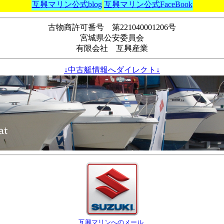
互興マリン公式blog
互興マリン公式FaceBook
古物商許可番号 第221040001206号
宮城県公安委員会
有限会社 互興産業
↓中古艇情報へダイレクト↓
互興マリンへのメール