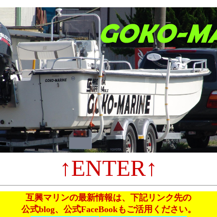
↑ENTER↑
互興マリンの最新情報
は、下記リンク先の
公式blog、公式FaceBookもご活用ください。